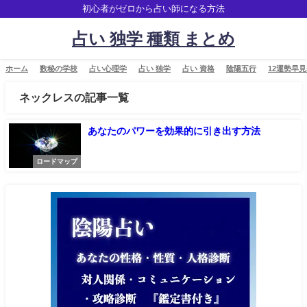
初心者がゼロから占い師になる方法
占い 独学 種類 まとめ
ホーム
数秘の学校
占い心理学
占い 独学
占い 資格
陰陽五行
12運勢早
ネックレスの記事一覧
あなたのパワーを効果的に引き出す方法
ロードマップ